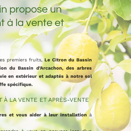
in propose un
à la vente et
es premiers fruits,
Le Citron du Bassin
ion du Bassin d’Arcachon, des arbres
ie en extérieur et adaptés à notre sol
ffe spécifique.
À LA VENTE ET APRÈS-VENTE
res et vous aider à leur installation
à