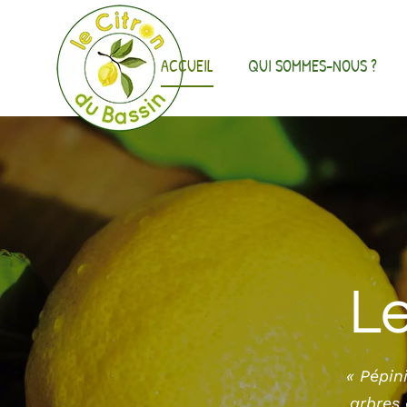
Passer
au
contenu
ACCUEIL
QUI SOMMES-NOUS ?
Le
« Pépin
arbres