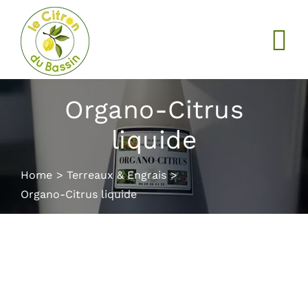
Passer
au
contenu
Organo-Citrus
liquide
Home
Terreaux & Engrais
Organo-Citrus liquide