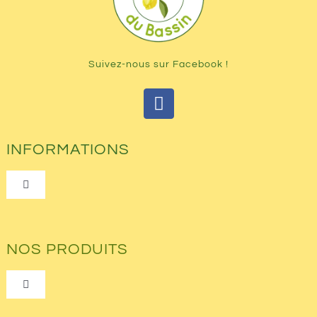
Suivez-nous sur Facebook !
INFORMATIONS
Toggle
Navigation
Qui sommes-nous ?
NOS PRODUITS
Les tarifs
Toggle
Navigation
Nos Prestations